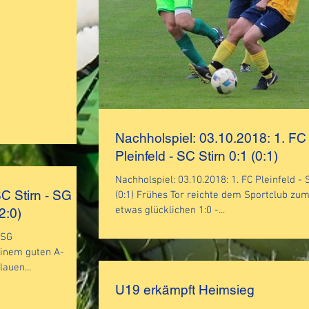
Nachholspiel: 03.10.2018: 1. FC
Pleinfeld - SC Stirn 0:1 (0:1)
Nachholspiel: 03.10.2018: 1. FC Pleinfeld - SC 
SC Stirn - SG
(0:1) Frühes Tor reichte dem Sportclub zum 
etwas glücklichen 1:0 -...
d/Theilenhofen 2:1 (2:0)
 SG
auen...
U19 erkämpft Heimsieg