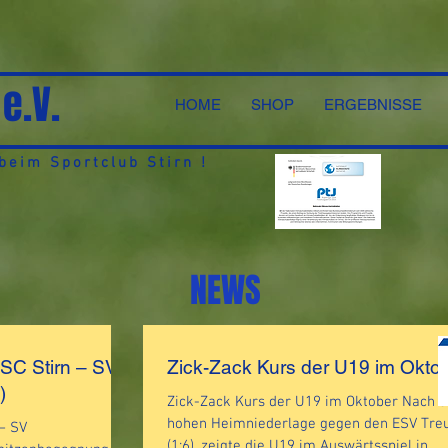
 e.V.
HOME
SHOP
ERGEBNISSE
eim Sportclub Stirn !
NEWS
 SC Stirn – SV
Zick-Zack Kurs der U19 im Okto
)
Zick-Zack Kurs der U19 im Oktober Nach d
hohen Heimniederlage gegen den ESV Treu
 – SV
(1:6), zeigte die U19 im Auswärtsspiel in...