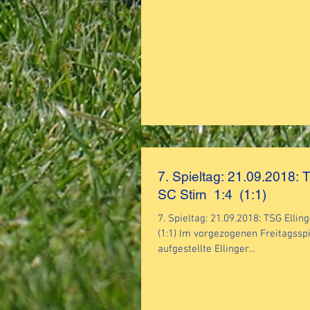
7. Spieltag: 21.09.2018: T
SC Stirn 1:4 (1:1)
7. Spieltag: 21.09.2018: TSG Ellingen 
(1:1) Im vorgezogenen Freitagsspi
aufgestellte Ellinger...