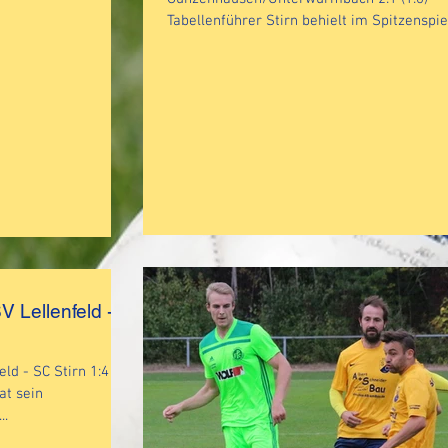
Tabellenführer Stirn behielt im Spitzenspie
die...
V Lellenfeld -
d - SC Stirn 1:4
at sein
..