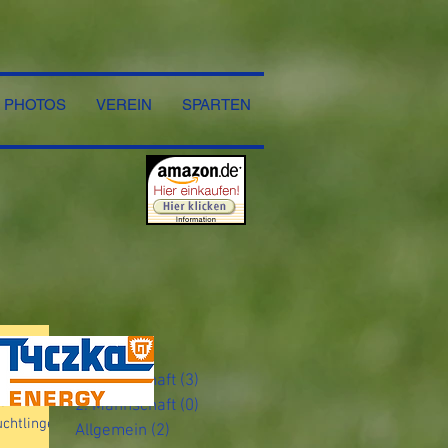
PHOTOS
VEREIN
SPARTEN
ber
1. Mannschaft
(3)
3 Beiträge
er zu
2. Mannschaft
(0)
0 Beiträge
chtlingen
Allgemein
(2)
2 Beiträge