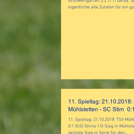
Großweingarten 2:2 (1:1) Derby, Spitzenbegegnung –
eigentliche alle Zutaten für ein gut
11. Spieltag: 21.10.2018
Mühlstetten - SC Stirn 0:
11. Spieltag: 21.10.2018: TSV Mühl
0:1 (0:0) Stirns 1:0-Sieg in Mühlstetten war der
sechste Sieg in Serie für den...