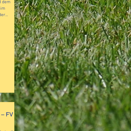
d dem
 im
er...
n – FV