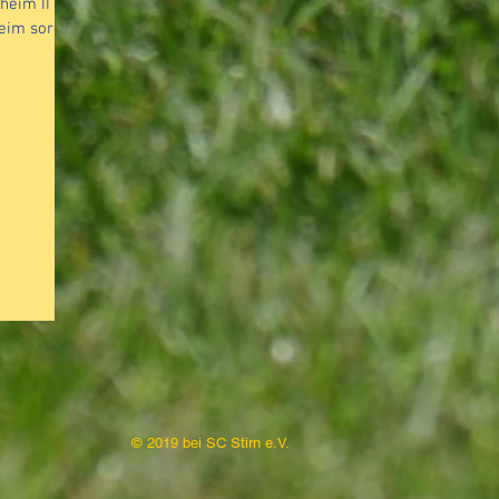
im II 1:2
heim sorgte
© 2019 bei SC Stirn e.V.