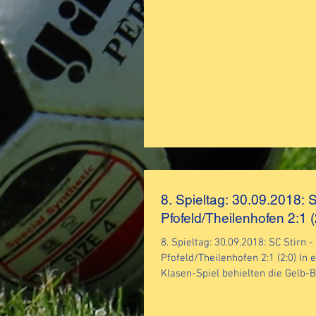
8. Spieltag: 30.09.2018: 
Pfofel
8. Spieltag: 30.09.2018: SC Stirn -
Pfofeld/Theilenhofen 2:1 (2:0) In einem guten A-
Klasen-Spiel behielten die Gelb-Bl