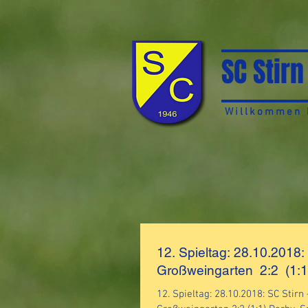
SC Stirn
Willkommen b
12. Spieltag: 28.10.2018:
Großweingarten 2:2 (1:1
12. Spieltag: 28.10.2018: SC Stirn