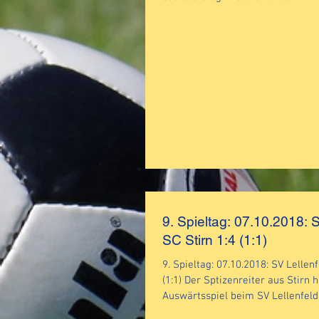
9. Spieltag: 07.10.2018: S
SC Stirn 1:4 (1:1)
9. Spieltag: 07.10.2018: SV Lellenfel
(1:1) Der Sptizenreiter aus Stirn h
Auswärtsspiel beim SV Lellenfeld.