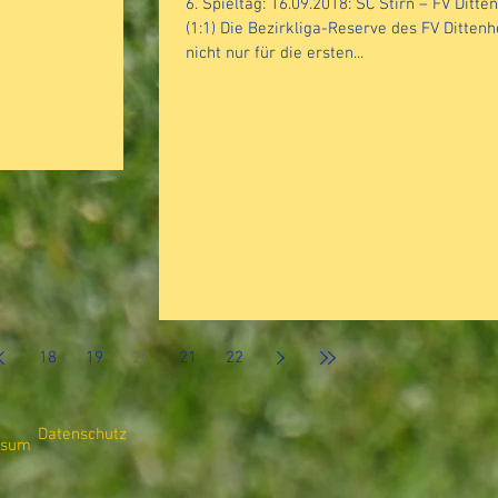
6. Spieltag: 16.09.2018: SC Stirn – FV Dittenhe
(1:1) Die Bezirkliga-Reserve des FV Ditten
nicht nur für die ersten...
18
19
20
21
22
Datenschutz
ssum