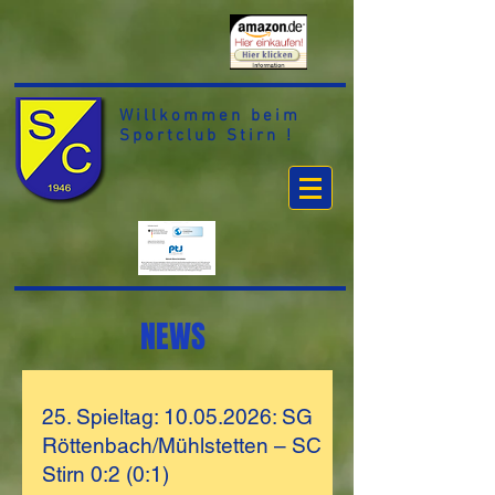
Willkommen beim
Sportclub Stirn !
NEWS
25. Spieltag: 10.05.2026: SG
Röttenbach/Mühlstetten – SC
Stirn 0:2 (0:1)