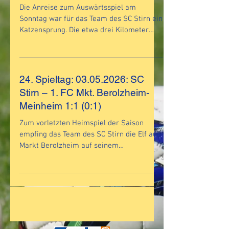
Die Anreise zum Auswärtsspiel am
Sonntag war für das Team des SC Stirn ein
Katzensprung. Die etwa drei Kilometer
zum Sportgelände des TSV Mühlstetten
bewältigten dann auch einige
Gästeanhänger mit dem Fahrrad. Das
schöne Wetter trug seinen Teil dazu bei,
24. Spieltag: 03.05.2026: SC
dass es ein schönes Derby werden konnte.
Stirn – 1. FC Mkt. Berolzheim-
Bedeutung hatte die Begegnung für beide
Meinheim 1:1 (0:1)
Kontrahenten. Die Gastgeber haben noch
die Chance, an der SG
Zum vorletzten Heimspiel der Saison
Dittenheim/Gnotzheim II vorbeizuziehen
empfing das Team des SC Stirn die Elf aus
und an der Relegation teilzunehmen. Die
Markt Berolzheim auf seinem
Gäst
Waldsportgelände. Beide Mannschaften
konnten es sich nicht erlauben,
irgendwelche Geschenke zu verteilen. Die
Eberhardt-Truppe benötigt jeden
einzelnen Zähler, um nicht auf den
Abstiegs-Relegationsplatz abzurutschen.
Die Gäste müssen punkten, um den