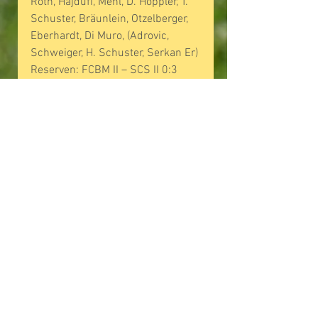
Roth, Hajdufi, Mehl, D. Höppler, T. 
Schuster, Bräunlein, Otzelberger, 
Eberhardt, Di Muro, (Adrovic, 
Schweiger, H. Schuster, Serkan Er)
Reserven: FCBM II – SCS II 0:3 
(Stirner Treffer durch Kamm und 
2x Kern)
Kommentare
Kommentar verfassen...