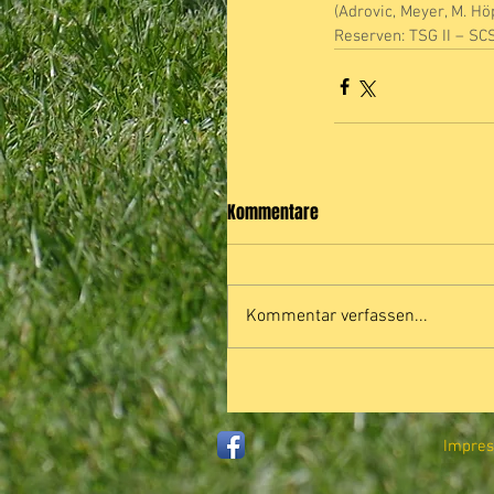
(Adrovic, Meyer, M. Hö
Reserven: TSG II – SCS
Kommentare
Kommentar verfassen...
Impre