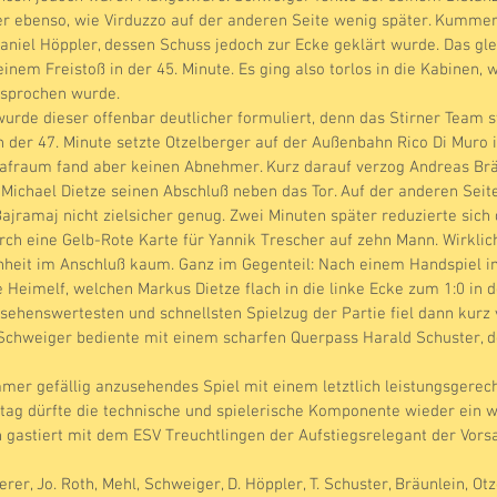
r ebenso, wie Virduzzo auf der anderen Seite wenig später. Kummer
aniel Höppler, dessen Schuss jedoch zur Ecke geklärt wurde. Das glei
inem Freistoß in der 45. Minute. Es ging also torlos in die Kabinen, 
esprochen wurde.
urde dieser offenbar deutlicher formuliert, denn das Stirner Team st
n der 47. Minute setzte Otzelberger auf der Außenbahn Rico Di Muro 
rafraum fand aber keinen Abnehmer. Kurz darauf verzog Andreas Brä
Michael Dietze seinen Abschluß neben das Tor. Auf der anderen Seite 
ajramaj nicht zielsicher genug. Zwei Minuten später reduzierte sich d
ch eine Gelb-Rote Karte für Yannik Trescher auf zehn Mann. Wirklic
heit im Anschluß kaum. Ganz im Gegenteil: Nach einem Handspiel i
e Heimelf, welchen Markus Dietze flach in die linke Ecke zum 1:0 in d
sehenswertesten und schnellsten Spielzug der Partie fiel dann kurz
 Schweiger bediente mit einem scharfen Querpass Harald Schuster, de
mmer gefällig anzusehendes Spiel mit einem letztlich leistungsgerec
 dürfte die technische und spielerische Komponente wieder ein 
astiert mit dem ESV Treuchtlingen der Aufstiegsrelegant der Vorsa
rer, Jo. Roth, Mehl, Schweiger, D. Höppler, T. Schuster, Bräunlein, Otz