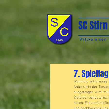
SC Stirn
Willkommen b
7. Spieltag
Wenn die Entfernung z
Anbetracht der Tatsac
ausgetragen wird, mut
Viele der obligatoris
hören: Ein umkämpftes
und hochkarätige Cha