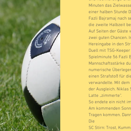
Minuten das Zielwasse
einer halben Stunde D
Fazli Bajramaj nach se
die zweite Halbzeit b
Auf Seiten der Gäste w
zwei guten Chancen. I
Hereingabe in den St
Duell mit TSG-Keeper 
Spielminute 56 Fazli B
Mannschaftsstärke dur
numerische Überlegen
einen Strafstoß für di
verwandelte. Mit dem 
der Ausgleich. Niklas
Latte „zimmerte“.
So endete ein nicht i
Am kommenden Sonntag
Tragen kommen. Dann g
Die
SC Stirn: Trost, Kumme