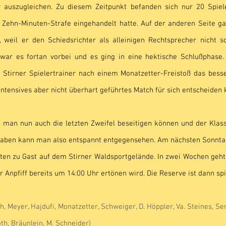
 auszugleichen. Zu diesem Zeitpunkt befanden sich nur 20 Spiele
 Zehn-Minuten-Strafe eingehandelt hatte. Auf der anderen Seite ga
 weil er den Schiedsrichter als alleinigen Rechtsprecher nicht so
 war es fortan vorbei und es ging in eine hektische Schlußphase
n Stirner Spielertrainer nach einem Monatzetter-Freistoß das bess
intensives aber nicht überhart geführtes Match für sich entscheiden 
 man nun auch die letzten Zweifel beseitigen können und der Klassen
en kann man also entspannt entgegensehen. Am nächsten Sonntag 
ten zu Gast auf dem Stirner Waldsportgelände. In zwei Wochen geht
Anpfiff bereits um 14:00 Uhr ertönen wird. Die Reserve ist dann spie
th, Meyer, Hajdufi, Monatzetter, Schweiger, D. Höppler, Va. Steines, Se
oth, Bräunlein, M. Schneider)