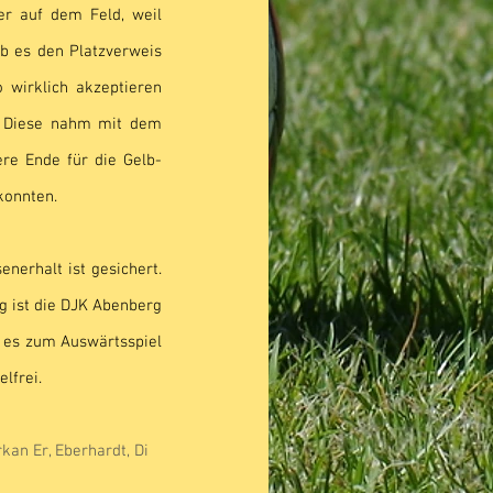
r auf dem Feld, weil 
b es den Platzverweis 
 wirklich akzeptieren 
. Diese nahm mit dem 
ere Ende für die Gelb-
konnten.
erhalt ist gesichert. 
ist die DJK Abenberg 
 es zum Auswärtsspiel 
lfrei.
rkan Er, Eberhardt, Di 