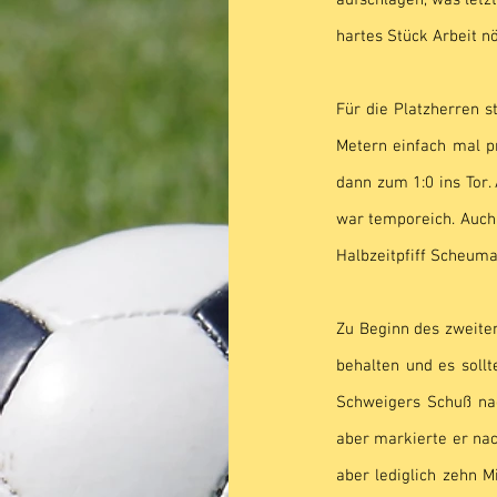
aufschlagen, was letz
hartes Stück Arbeit nö
Für die Platzherren s
Metern einfach mal p
dann zum 1:0 ins Tor. 
war temporeich. Auch 
Halbzeitpfiff Scheuma
Zu Beginn des zweiten
behalten und es sollt
Schweigers Schuß na
aber markierte er nac
aber lediglich zehn 