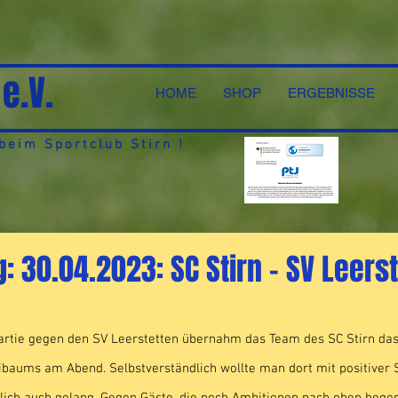
 e.V.
HOME
SHOP
ERGEBNISSE
eim Sportclub Stirn !
g: 30.04.2023: SC Stirn - SV Leers
partie gegen den SV Leerstetten übernahm das Team des SC Stirn da
ibaums am Abend. Selbstverständlich wollte man dort mit positiver