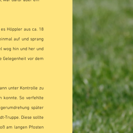
, war dafür aber ein 
 es Höppler aus ca. 18 
einmal auf und sprang 
el wog hin und her und 
te Gelegenheit vor dem 
nn unter Kontrolle zu 
 konnte. So verfehlte 
igerumdrehung später 
-Truppe. Diese sollte 
oß am langen Pfosten 