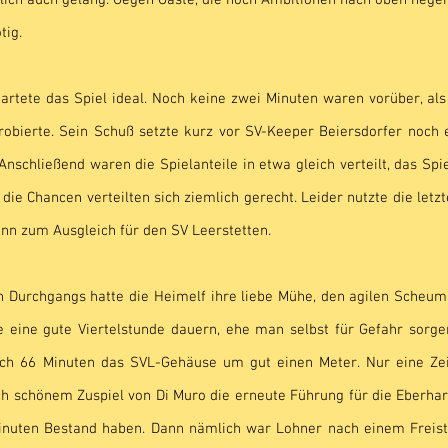
tlich auch gelang. Gegen Gäste, die noch Ambitionen nach oben hegen
tig.
tartete das Spiel ideal. Noch keine zwei Minuten waren vorüber, als
robierte. Sein Schuß setzte kurz vor SV-Keeper Beiersdorfer noch 
Anschließend waren die Spielanteile in etwa gleich verteilt, das Spi
die Chancen verteilten sich ziemlich gerecht. Leider nutzte die letz
nn zum Ausgleich für den SV Leerstetten.
 Durchgangs hatte die Heimelf ihre liebe Mühe, den agilen Scheuma
e eine gute Viertelstunde dauern, ehe man selbst für Gefahr sorgen
ch 66 Minuten das SVL-Gehäuse um gut einen Meter. Nur eine Ze
h schönem Zuspiel von Di Muro die erneute Führung für die Eberhardt
Minuten Bestand haben. Dann nämlich war Lohner nach einem Freist