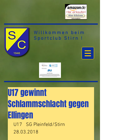
Willkommen beim
Sportclub Stirn !
U17 gewinnt
Schlammschlacht gegen
Ellingen
U17   SG Pleinfeld/Stirn
28.03.2018