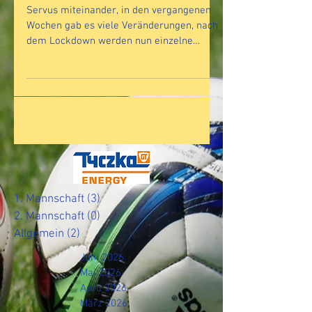
Servus miteinander, in den vergangenen
Wochen gab es viele Veränderungen, nach
dem Lockdown werden nun einzelne
Bereiche wieder langsam...
1. Mannschaft
(3)
3 Beiträge
2. Mannschaft
(0)
0 Beiträge
Allgemein
(2)
2 Beiträge
Juni 2026
Mai 2026
April 2026
März 2026