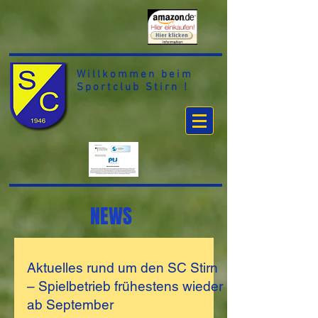
Willkommen beim
Sportclub Stirn !
NEWS
Aktuelles rund um den SC Stirn
– Spielbetrieb frühestens wieder
ab September