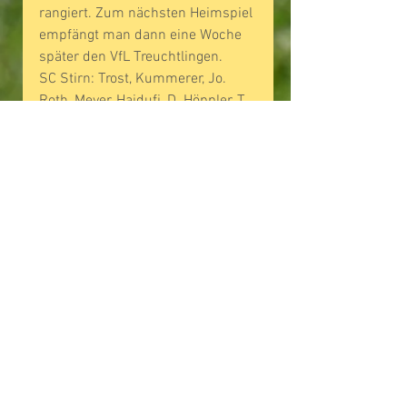
rangiert. Zum nächsten Heimspiel 
empfängt man dann eine Woche 
später den VfL Treuchtlingen.
SC Stirn: Trost, Kummerer, Jo. 
Roth, Meyer, Hajdufi, D. Höppler, T. 
Schuster, Mehl, Otzelberger, 
Eberhardt, Di Muro, (M. Höppler, 
Serkan Er, Bräunlein, H. Schuster)
Reserve: SCS II – DJK 
Stopfenheim II 3:1 (Stirner Treffer 
durch Kern (2) und Blochberger)
Kommentare