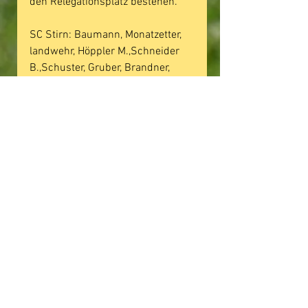
den Relegationsplatz bestehen.
SC Stirn: Baumann, Monatzetter, 
landwehr, Höppler M.,Schneider 
B.,Schuster, Gruber, Brandner, 
Höppler D., Halmheu F., Halmheu 
Chr., (Schneider M., Schwab, 
Bartenschlager)
Kommentare
Kommentar verfassen...