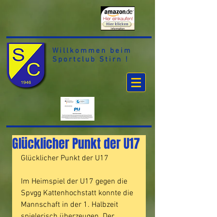
Willkommen beim
Sportclub Stirn !
Glücklicher Punkt der U17
Glücklicher Punkt der U17
Im Heimspiel der U17 gegen die 
Spvgg Kattenhochstatt konnte die 
Mannschaft in der 1. Halbzeit 
spielerisch überzeugen. Der 