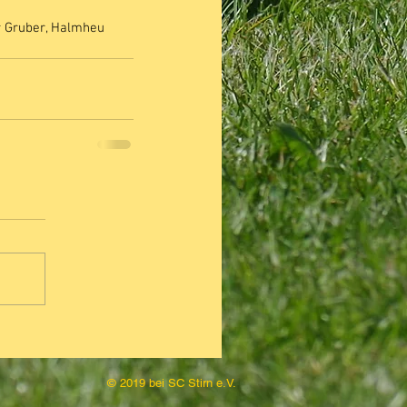
r Gruber, Halmheu 
© 2019 bei SC Stirn e.V.