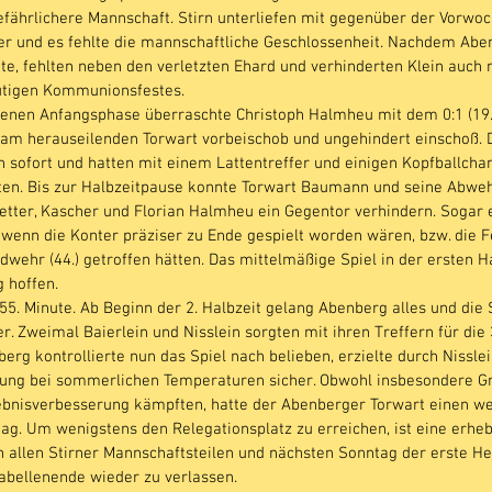
efährlichere Mannschaft. Stirn unterliefen mit gegenüber der Vorwoc
er und es fehlte die mannschaftliche Geschlossenheit. Nachdem Abe
te, fehlten neben den verletzten Ehard und verhinderten Klein auch 
utigen Kommunionsfestes.
enen Anfangsphase überraschte Christoph Halmheu mit dem 0:1 (19.),
am herauseilenden Torwart vorbeischob und ungehindert einschoß. 
 sofort und hatten mit einem Lattentreffer und einigen Kopfballcha
ten. Bis zur Halbzeitpause konnte Torwart Baumann und seine Abweh
etter, Kascher und Florian Halmheu ein Gegentor verhindern. Sogar 
wenn die Konter präziser zu Ende gespielt worden wären, bzw. die 
dwehr (44.) getroffen hätten. Das mittelmäßige Spiel in der ersten Hal
 hoffen.
 55. Minute. Ab Beginn der 2. Halbzeit gelang Abenberg alles und die 
. Zweimal Baierlein und Nisslein sorgten mit ihren Treffern für die 
erg kontrollierte nun das Spiel nach belieben, erzielte durch Nisslein
rung bei sommerlichen Temperaturen sicher. Obwohl insbesondere G
gebnisverbesserung kämpften, hatte der Abenberger Torwart einen w
. Um wenigstens den Relegationsplatz zu erreichen, ist eine erheb
n allen Stirner Mannschaftsteilen und nächsten Sonntag der erste H
Tabellenende wieder zu verlassen.