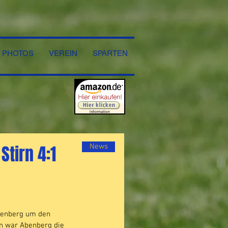
PHOTOS
VEREIN
SPARTEN
Stirn 4:1
News
benberg um den 
en war Abenberg die 