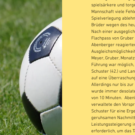
spielsärkere und torg
Mannschaft viele Fehl
Spielverlegung ablehn
Brüder wegen des he
Nach einer ausgeglich
Flachpass von Gruber 
Abenberger reagierten
Ausgleichsmöglichkei
Meyer, Gruber, Monatz
Führung war möglich, 
Schuster (42.) und Lan
auf eine Überraschung
Allerdings nur bis zur
wurde immer desolater
von 10 Minuten.  Abenb
verwaltete den Vorsp
Schuster für eine Er
geruhsamen Nachmittag
Leistungssteigerung i
erforderlich, um das 