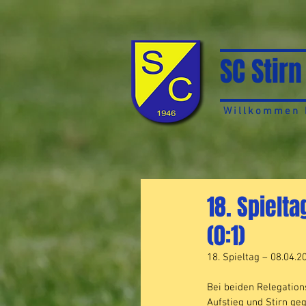
SC Stirn
Willkommen b
18. Spielta
(0:1)
18. Spieltag – 08.04.2
Bei beiden Relegation
Aufstieg und Stirn ge