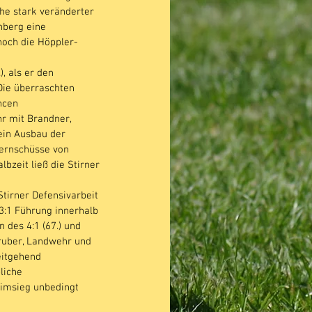
he stark veränderter 
nberg eine 
noch die Höppler-
 als er den 
Die überraschten 
ncen 
r mit Brandner, 
ein Ausbau der 
Fernschüsse von 
bzeit ließ die Stirner 
Stirner Defensivarbeit 
3:1 Führung innerhalb 
 des 4:1 (67.) und 
ruber, Landwehr und 
eitgehend 
liche 
eimsieg unbedingt 