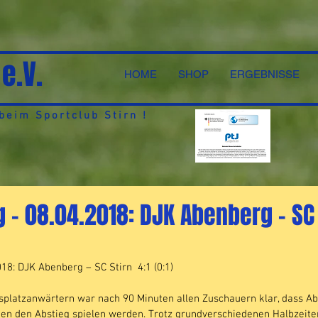
 e.V.
HOME
SHOP
ERGEBNISSE
eim Sportclub Stirn !
g – 08.04.2018: DJK Abenberg – SC 
018: DJK Abenberg – SC Stirn  4:1 (0:1)
splatzanwärtern war nach 90 Minuten allen Zuschauern klar, dass A
gen den Abstieg spielen werden. Trotz grundverschiedenen Halbzeit