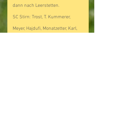
dann nach Leerstetten.
SC Stirn: Trost, T. Kummerer, 
Meyer, Hajdufi, Monatzetter, Karl, 
Schweiger, D. Höppler, Va. Steines, 
Eberhardt, Di Muro, (M. Höppler, 
Schuster, Bräunlein, Neugebauer)
SG RM: Kupfer, Näpflein, Weisler, 
Anderle, Er, Schroll, J. Liegel, 
Miehling, Ritzer, V. Liegel, Trost, 
(Singer, Schneider, Reck)