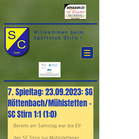
Willkommen beim
Sportclub Stirn !
7. Spieltag: 23.09.2023: SG
Röttenbach/Mühlstetten -
SC Stirn 1:1 (1:0)
Bereits am Samstag war die Elf 
des SC Stirn zur Mühlstettener 