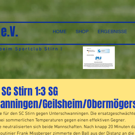
 e.V.
HOME
SHOP
ERGEBNISSE
eim Sportclub Stirn !
 SC Stirn 1:3 SG
anningen/Geilsheim/Obermöger
e für den SC Stirn gegen Unterschwanningen. Die ersatzgeschwächt
i sommerlichen Temperaturen gegen einen effektiven Gegner. 
de neutralisierten sich beide Mannschaften. Nach knapp 20 Minuten d
Routinier Frank Missberger zimmerte den Ball aus der Distanz an die 