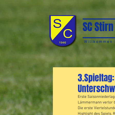
SC Stirn
Willkommen b
3.Spieltag:
Unterschw
Erste Saisonniederlag
Lämmermann verlor be
Die erste Viertelstun
Highlight des Spiels. 