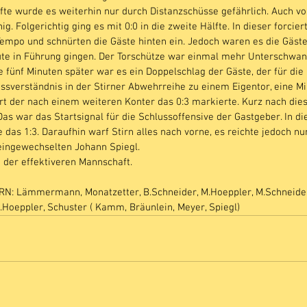
lfte wurde es weiterhin nur durch Distanzschüsse gefährlich. Auch 
g. Folgerichtig ging es mit 0:0 in die zweite Hälfte. In dieser forcier
o und schnürten die Gäste hinten ein. Jedoch waren es die Gäste d
ute in Führung gingen. Der Torschütze war einmal mehr Unterschwan
e fünf Minuten später war es ein Doppelschlag der Gäste, der für die
issverständnis in der Stirner Abwehrreihe zu einem Eigentor, eine Mi
t der nach einem weiteren Konter das 0:3 markierte. Kurz nach die
as war das Startsignal für die Schlussoffensive der Gastgeber. In di
 das 1:3. Daraufhin warf Stirn alles nach vorne, es reichte jedoch nur
eingewechselten Johann Spiegl.
 der effektiveren Mannschaft.
: Lämmermann, Monatzetter, B.Schneider, M.Hoeppler, M.Schneider
D.Hoeppler, Schuster ( Kamm, Bräunlein, Meyer, Spiegl)